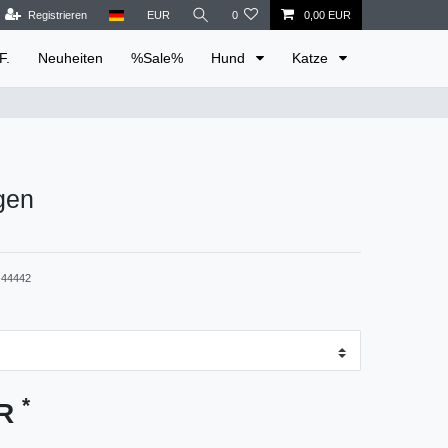
Registrieren
EUR
0
0,00 EUR
F.
Neuheiten
%Sale%
Hund
Katze
gen
44442
*
UR