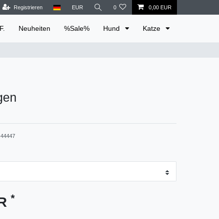
Registrieren
EUR
0
0,00 EUR
F.
Neuheiten
%Sale%
Hund
Katze
gen
44447
*
UR