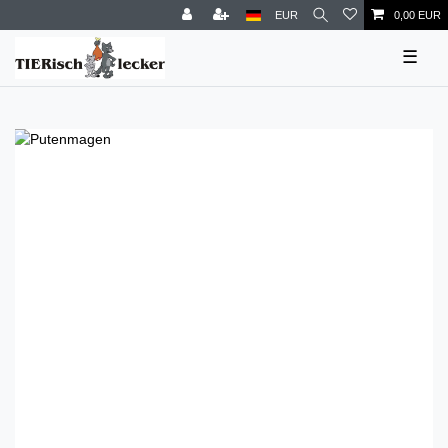
EUR
0,00 EUR
☰