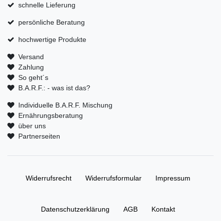
schnelle Lieferung
persönliche Beratung
hochwertige Produkte
Versand
Zahlung
So geht´s
B.A.R.F.: - was ist das?
Individuelle B.A.R.F. Mischung
Ernährungsberatung
über uns
Partnerseiten
Widerrufs­recht
Widerrufs­formular
Impressum
Daten­schutz­erklärung
AGB
Kontakt