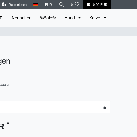
Registrieren
EUR
0
0,00 EUR
F.
Neuheiten
%Sale%
Hund
Katze
gen
44451
*
UR