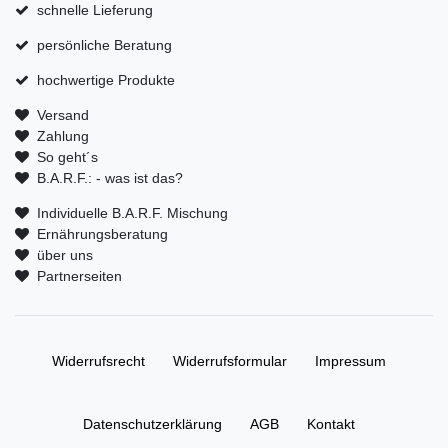
schnelle Lieferung
persönliche Beratung
hochwertige Produkte
Versand
Zahlung
So geht´s
B.A.R.F.: - was ist das?
Individuelle B.A.R.F. Mischung
Ernährungsberatung
über uns
Partnerseiten
Widerrufs­recht
Widerrufs­formular
Impressum
Daten­schutz­erklärung
AGB
Kontakt