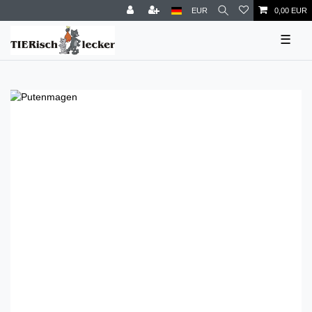
EUR
0,00 EUR
☰