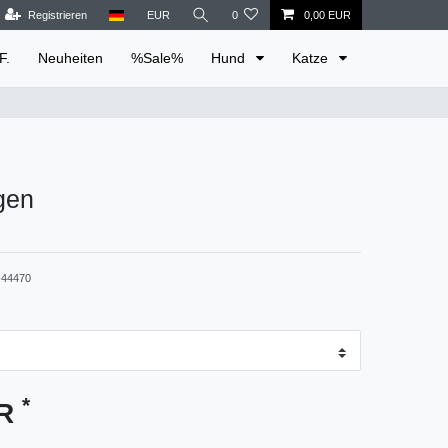
Registrieren
EUR
0
0,00 EUR
F.
Neuheiten
%Sale%
Hund
Katze
gen
44470
*
UR