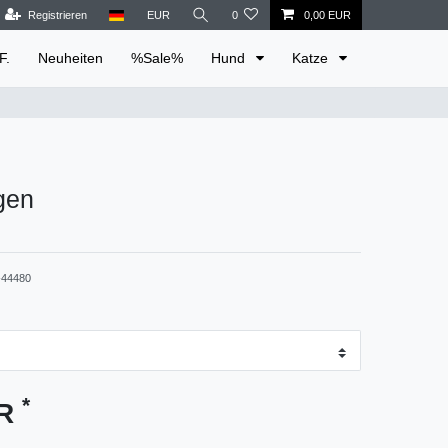
Registrieren
EUR
0
0,00 EUR
F.
Neuheiten
%Sale%
Hund
Katze
gen
44480
*
UR