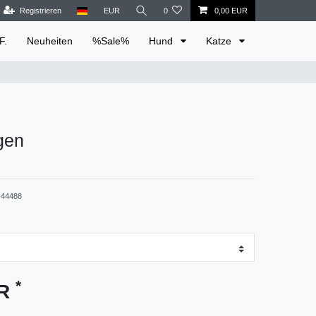
Registrieren
EUR
0
0,00 EUR
F.
Neuheiten
%Sale%
Hund
Katze
gen
44488
*
UR