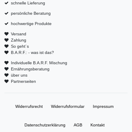
schnelle Lieferung
persönliche Beratung
hochwertige Produkte
Versand
Zahlung
So geht´s
B.A.R.F.: - was ist das?
Individuelle B.A.R.F. Mischung
Ernährungsberatung
über uns
Partnerseiten
Widerrufs­recht
Widerrufs­formular
Impressum
Daten­schutz­erklärung
AGB
Kontakt