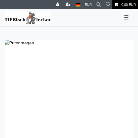
EUR
0,00 EUR
☰