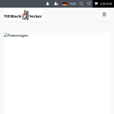
EUR
0,00 EUR
☰