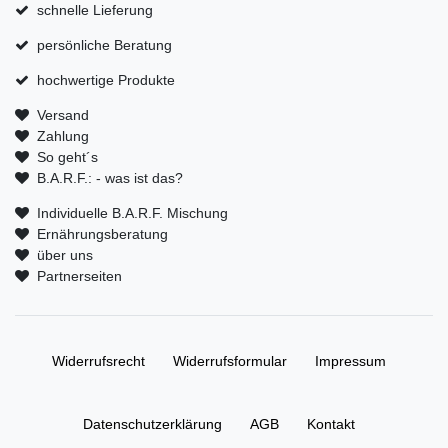
schnelle Lieferung
persönliche Beratung
hochwertige Produkte
Versand
Zahlung
So geht´s
B.A.R.F.: - was ist das?
Individuelle B.A.R.F. Mischung
Ernährungsberatung
über uns
Partnerseiten
Widerrufs­recht
Widerrufs­formular
Impressum
Daten­schutz­erklärung
AGB
Kontakt