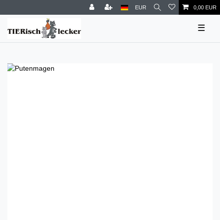
EUR
0,00 EUR
☰