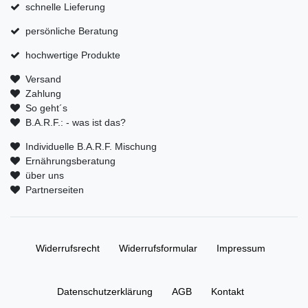
schnelle Lieferung
persönliche Beratung
hochwertige Produkte
Versand
Zahlung
So geht´s
B.A.R.F.: - was ist das?
Individuelle B.A.R.F. Mischung
Ernährungsberatung
über uns
Partnerseiten
Widerrufs­recht
Widerrufs­formular
Impressum
Daten­schutz­erklärung
AGB
Kontakt