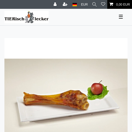
EUR
0,00 EUR
☰