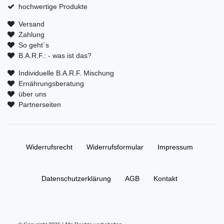
hochwertige Produkte
Versand
Zahlung
So geht´s
B.A.R.F.: - was ist das?
Individuelle B.A.R.F. Mischung
Ernährungsberatung
über uns
Partnerseiten
Widerrufs­recht
Widerrufs­formular
Impressum
Daten­schutz­erklärung
AGB
Kontakt