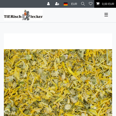
EUR
0,00 EUR
☰