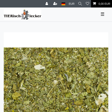
EUR
0,00 EUR
☰