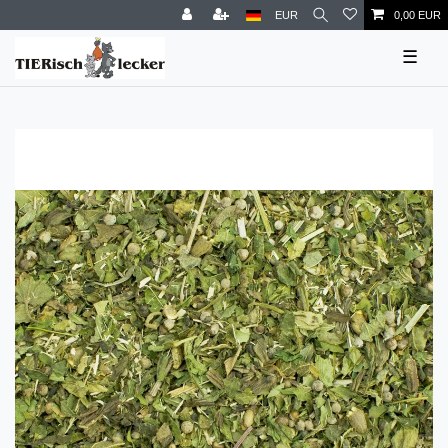
EUR
0,00 EUR
☰