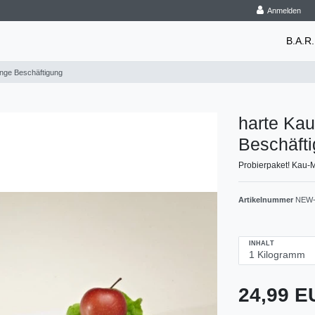
Anmelden
B.A.R.
ange Beschäftigung
harte Kau
Beschäft
Probierpaket! Kau-M
Artikelnummer
NEW-
INHALT
24,99 