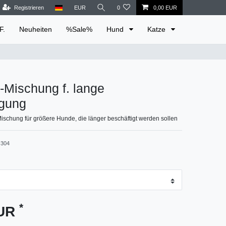
Registrieren
EUR
0
0,00 EUR
F.
Neuheiten
%Sale%
Hund
Katze
-Mischung f. lange
igung
ischung für größere Hunde, die länger beschäftigt werden sollen
304
*
EUR