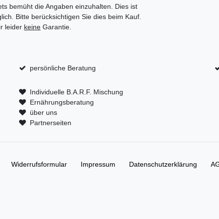
ts bemüht die Angaben einzuhalten. Dies ist
ich. Bitte berücksichtigen Sie dies beim Kauf.
r leider
keine
Garantie.
persönliche Beratung
Individuelle B.A.R.F. Mischung
Ernährungsberatung
über uns
Partnerseiten
Widerrufs­formular
Impressum
Daten­schutz­erklärung
A