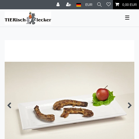
EUR
0,00 EUR
☰