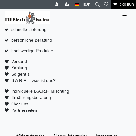
EUR
0,00 EUR
☰
schnelle Lieferung
persönliche Beratung
hochwertige Produkte
Versand
Zahlung
So geht´s
B.A.R.F.: - was ist das?
Individuelle B.A.R.F. Mischung
Ernährungsberatung
über uns
Partnerseiten
Widerrufs­recht
Widerrufs­formular
Impressum