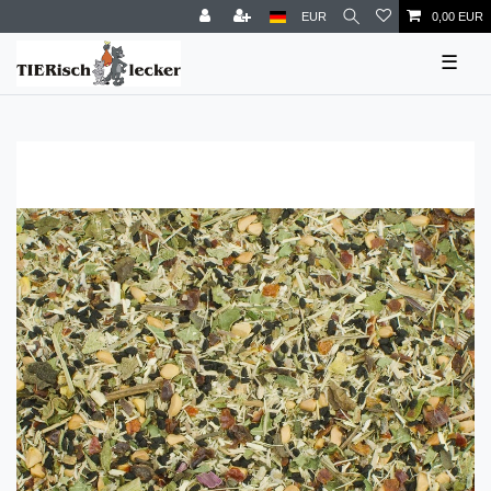
EUR
0,00 EUR
☰