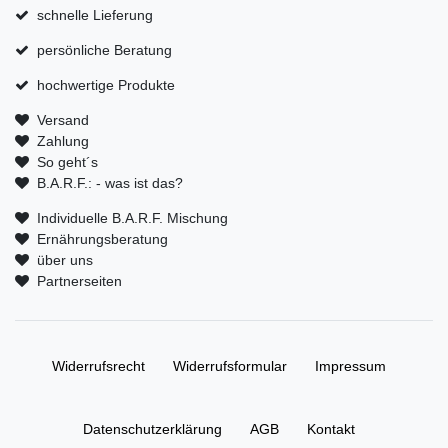
schnelle Lieferung
persönliche Beratung
hochwertige Produkte
Versand
Zahlung
So geht´s
B.A.R.F.: - was ist das?
Individuelle B.A.R.F. Mischung
Ernährungsberatung
über uns
Partnerseiten
Widerrufs­recht
Widerrufs­formular
Impressum
Daten­schutz­erklärung
AGB
Kontakt