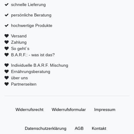
schnelle Lieferung
persönliche Beratung
hochwertige Produkte
Versand
Zahlung
So geht´s
B.A.R.F.: - was ist das?
Individuelle B.A.R.F. Mischung
Ernährungsberatung
über uns
Partnerseiten
Widerrufs­recht
Widerrufs­formular
Impressum
Daten­schutz­erklärung
AGB
Kontakt