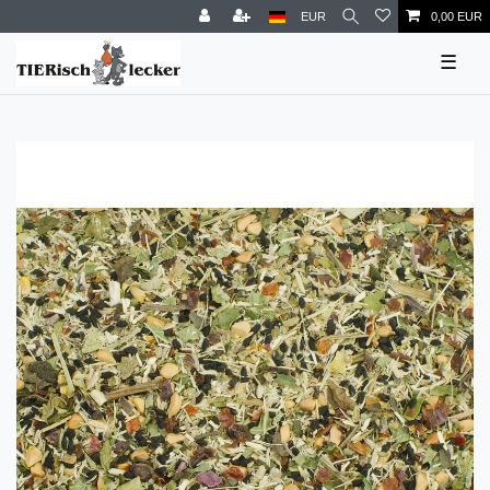
EUR
0,00 EUR
☰