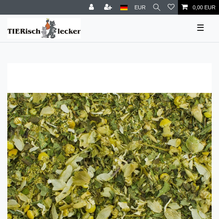
EUR
0,00 EUR
☰