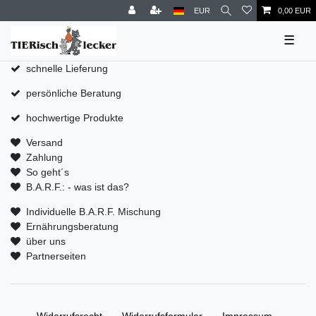
EUR
0,00 EUR
☰
schnelle Lieferung
persönliche Beratung
hochwertige Produkte
Versand
Zahlung
So geht´s
B.A.R.F.: - was ist das?
Individuelle B.A.R.F. Mischung
Ernährungsberatung
über uns
Partnerseiten
Widerrufs­recht
Widerrufs­formular
Impressum