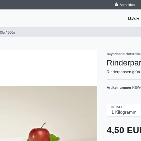
Anmelden
B.A.R.
00g / 500g
bayerische Herstell
Rinderpa
Rinderpansen grün 
Artikelnummer
NEW-
INHALT
4,50 E