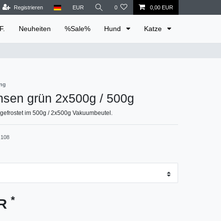
Registrieren
EUR
0
0,00 EUR
F.
Neuheiten
%Sale%
Hund
Katze
ung
nsen grün 2x500g / 500g
gefrostet im 500g / 2x500g Vakuumbeutel.
108
*
UR