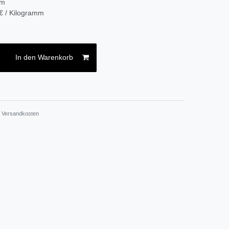
mm
€ / Kilogramm
In den Warenkorb
.
Versandkosten