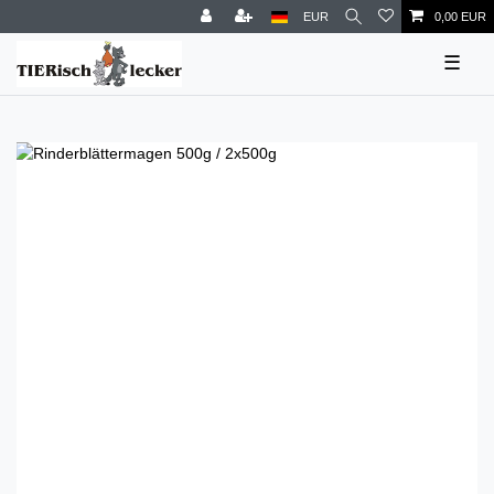
EUR
0,00 EUR
☰