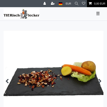
EUR
0,00 EUR
☰