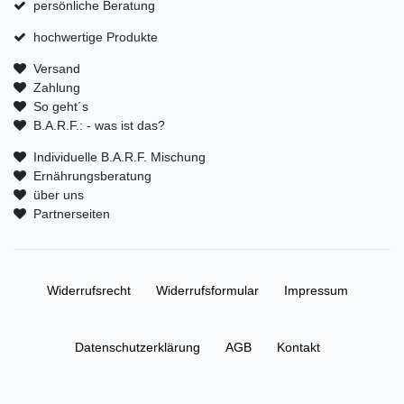
persönliche Beratung
hochwertige Produkte
Versand
Zahlung
So geht´s
B.A.R.F.: - was ist das?
Individuelle B.A.R.F. Mischung
Ernährungsberatung
über uns
Partnerseiten
Widerrufs­recht
Widerrufs­formular
Impressum
Daten­schutz­erklärung
AGB
Kontakt