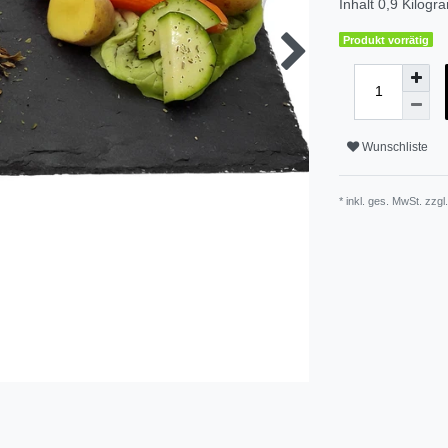
Inhalt
0,9
Kilogr
Produkt vorrätig
Wunschliste
* inkl. ges. MwSt. zzgl