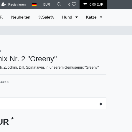
Registrieren
EUR
0
0,00 EUR
F.
Neuheiten
%Sale%
Hund
Katze
g
x Nr. 2 "Greeny"
li, Zucchini, Dill, Spinat uvm. in unserem Gemüsemix "Greeny"
44996
*
EUR