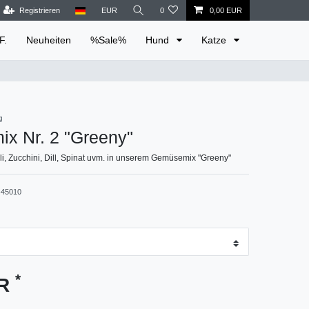
Registrieren
EUR
0
0,00 EUR
F.
Neuheiten
%Sale%
Hund
Katze
g
x Nr. 2 "Greeny"
li, Zucchini, Dill, Spinat uvm. in unserem Gemüsemix "Greeny"
45010
*
UR