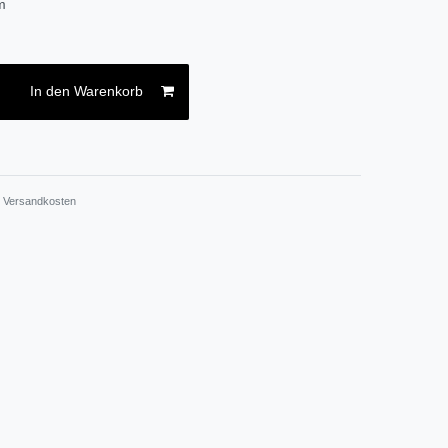
m
In den Warenkorb
.
Versandkosten