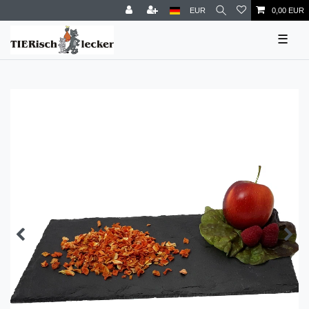
EUR
0,00 EUR
☰