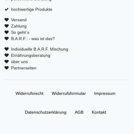
hochwertige Produkte
Versand
Zahlung
So geht´s
B.A.R.F.: - was ist das?
Individuelle B.A.R.F. Mischung
Ernährungsberatung
über uns
Partnerseiten
Widerrufs­recht
Widerrufs­formular
Impressum
Daten­schutz­erklärung
AGB
Kontakt