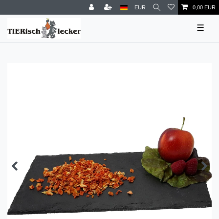
EUR
0,00 EUR
☰