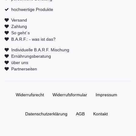
hochwertige Produkte
Versand
Zahlung
So geht´s
B.A.R.F.: - was ist das?
Individuelle B.A.R.F. Mischung
Ernährungsberatung
über uns
Partnerseiten
Widerrufs­recht
Widerrufs­formular
Impressum
Daten­schutz­erklärung
AGB
Kontakt