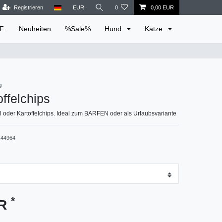
Registrieren
EUR
0
0,00 EUR
F.
Neuheiten
%Sale%
Hund
Katze
g
offelchips
el oder Kartoffelchips. Ideal zum BARFEN oder als Urlaubsvariante
44964
*
UR