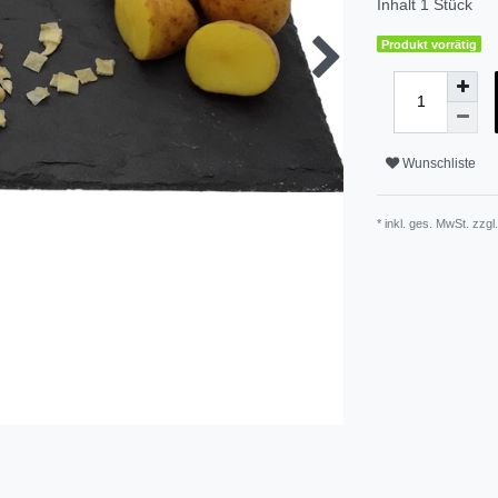
Inhalt
1
Stück
Produkt vorrätig
Wunschliste
* inkl. ges. MwSt. zzgl