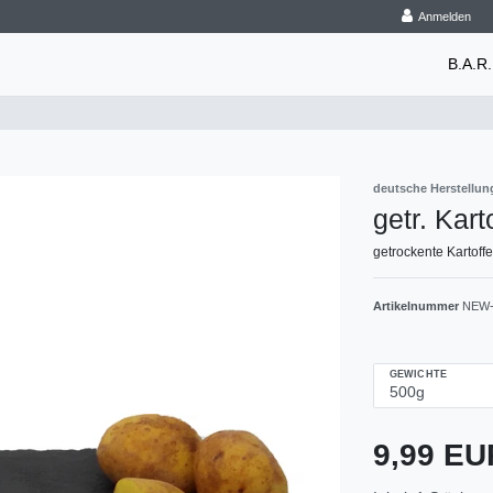
Anmelden
B.A.R.
deutsche Herstellun
getr. Kart
getrockente Kartoff
Artikelnummer
NEW-
GEWICHTE
9,99 E