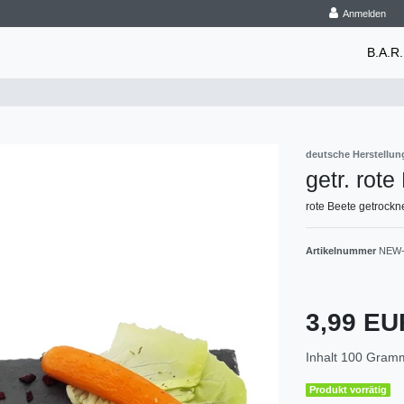
Anmelden
B.A.R.
deutsche Herstellun
getr. rote
rote Beete getrockn
Artikelnummer
NEW-
3,99 E
Inhalt
100
Gram
Produkt vorrätig