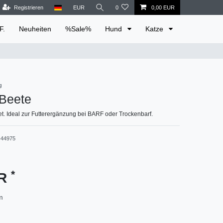
Registrieren
EUR
0
0,00 EUR
F.
Neuheiten
%Sale%
Hund
Katze
g
 Beete
et. Ideal zur Futterergänzung bei BARF oder Trockenbarf.
44975
*
UR
m