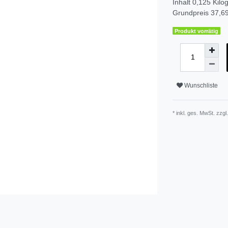
Inhalt
0,125
Kil
Grundpreis
37,69
Produkt vorrätig
Wunschliste
* inkl. ges. MwSt. zzgl