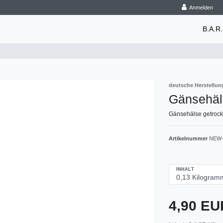
Anmelden
B.A.R.
deutsche Herstellun
Gänsehäl
Gänsehälse getrockn
Artikelnummer
NEW-
INHALT
4,90 E