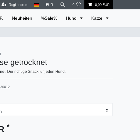
Registrieren
EUR
0
0,00 EUR
F.
Neuheiten
%Sale%
Hund
Katze
g
se getrocknet
et. Der richtige Snack für jeden Hund.
36012
*
UR