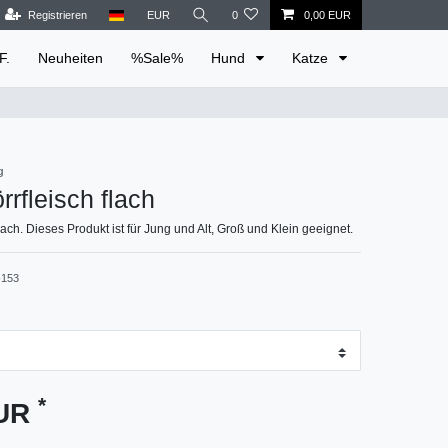
Registrieren
EUR
0
0,00 EUR
F.
Neuheiten
%Sale%
Hund
Katze
g
rrfleisch flach
lach. Dieses Produkt ist für Jung und Alt, Groß und Klein geeignet.
153
*
EUR