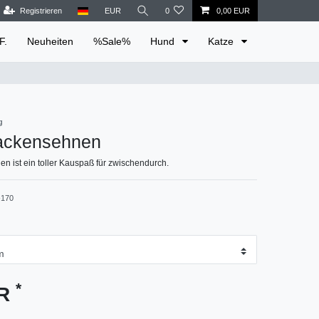
Registrieren
EUR
0
0,00 EUR
F.
Neuheiten
%Sale%
Hund
Katze
g
ackensehnen
 ist ein toller Kauspaß für zwischendurch.
170
*
UR