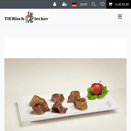
EUR
0,00 EUR
☰