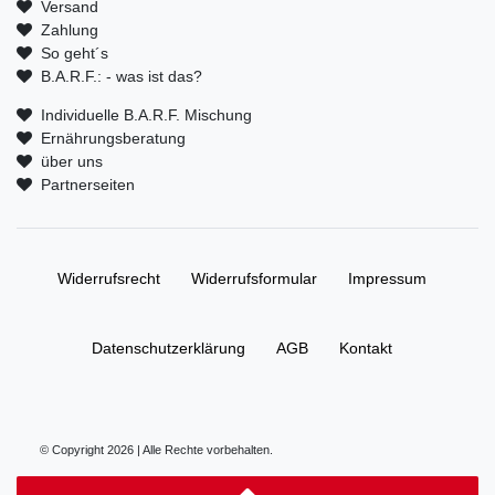
Versand
Zahlung
So geht´s
B.A.R.F.: - was ist das?
Individuelle B.A.R.F. Mischung
Ernährungsberatung
über uns
Partnerseiten
Widerrufs­recht
Widerrufs­formular
Impressum
Daten­schutz­erklärung
AGB
Kontakt
© Copyright 2026 | Alle Rechte vorbehalten.