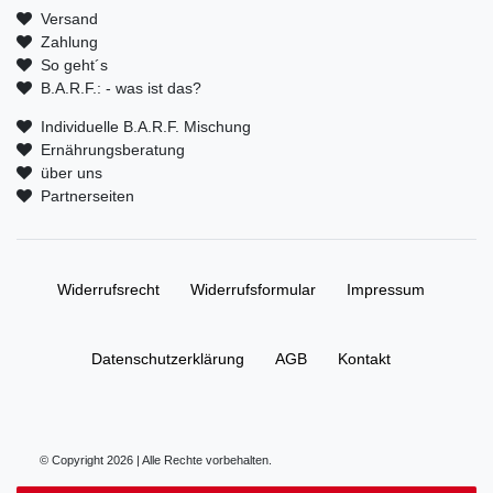
Versand
Zahlung
So geht´s
B.A.R.F.: - was ist das?
Individuelle B.A.R.F. Mischung
Ernährungsberatung
über uns
Partnerseiten
Widerrufs­recht
Widerrufs­formular
Impressum
Daten­schutz­erklärung
AGB
Kontakt
© Copyright 2026 | Alle Rechte vorbehalten.