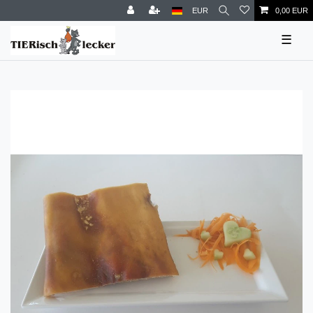
EUR
0,00 EUR
☰