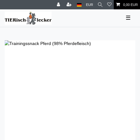
EUR
0,00 EUR
☰