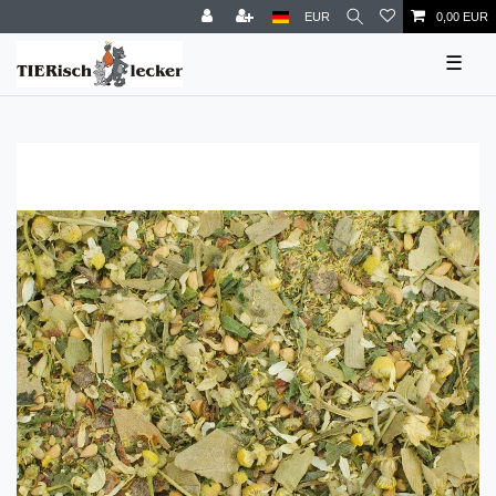
EUR
0,00 EUR
☰