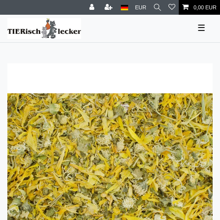
EUR
0,00 EUR
☰