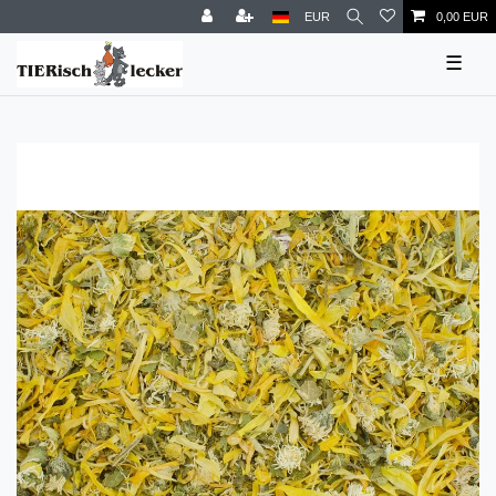
EUR
0,00 EUR
☰