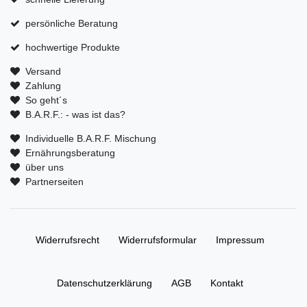
persönliche Beratung
hochwertige Produkte
Versand
Zahlung
So geht´s
B.A.R.F.: - was ist das?
Individuelle B.A.R.F. Mischung
Ernährungsberatung
über uns
Partnerseiten
Widerrufs­recht
Widerrufs­formular
Impressum
Daten­schutz­erklärung
AGB
Kontakt