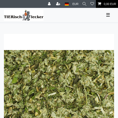
EUR
0,00 EUR
☰