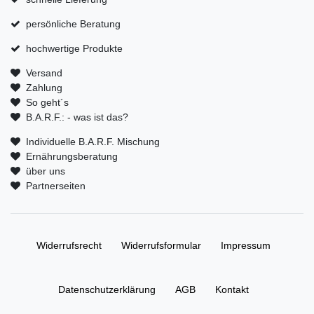
persönliche Beratung
hochwertige Produkte
Versand
Zahlung
So geht´s
B.A.R.F.: - was ist das?
Individuelle B.A.R.F. Mischung
Ernährungsberatung
über uns
Partnerseiten
Widerrufs­recht
Widerrufs­formular
Impressum
Daten­schutz­erklärung
AGB
Kontakt