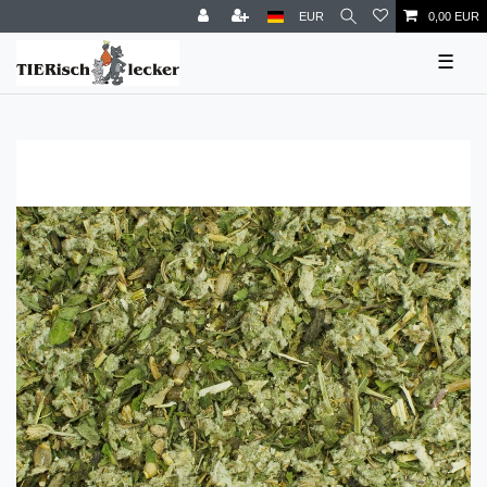
EUR
0,00 EUR
☰