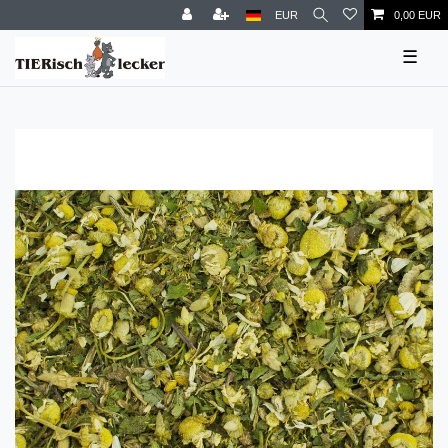
EUR
0,00 EUR
☰