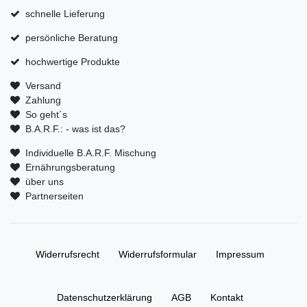
schnelle Lieferung
persönliche Beratung
hochwertige Produkte
Versand
Zahlung
So geht´s
B.A.R.F.: - was ist das?
Individuelle B.A.R.F. Mischung
Ernährungsberatung
über uns
Partnerseiten
Widerrufs­recht
Widerrufs­formular
Impressum
Daten­schutz­erklärung
AGB
Kontakt