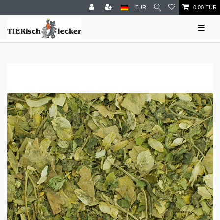
EUR
0,00 EUR
☰