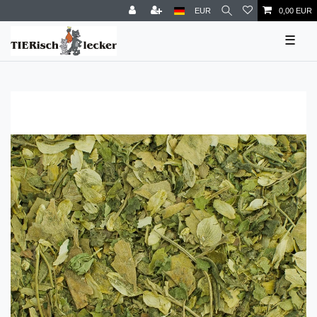
EUR
0,00 EUR
☰