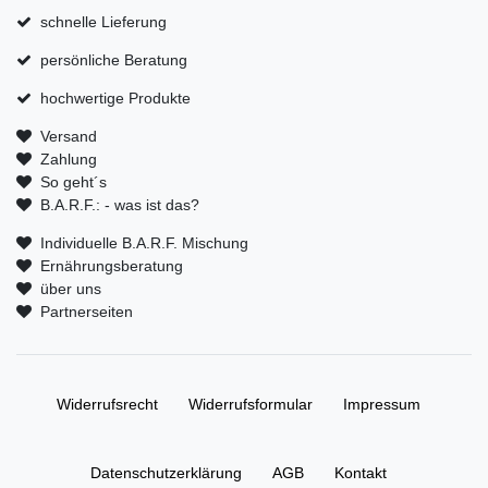
schnelle Lieferung
persönliche Beratung
hochwertige Produkte
Versand
Zahlung
So geht´s
B.A.R.F.: - was ist das?
Individuelle B.A.R.F. Mischung
Ernährungsberatung
über uns
Partnerseiten
Widerrufs­recht
Widerrufs­formular
Impressum
Daten­schutz­erklärung
AGB
Kontakt