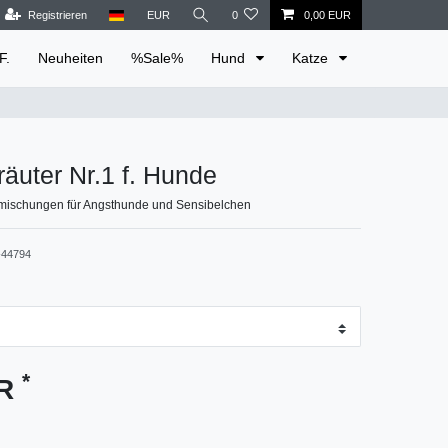
Registrieren
EUR
0
0,00 EUR
F.
Neuheiten
%Sale%
Hund
Katze
äuter Nr.1 f. Hunde
ermischungen für Angsthunde und Sensibelchen
44794
*
UR