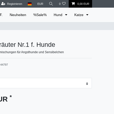
Registrieren
EUR
0
0,00 EUR
F.
Neuheiten
%Sale%
Hund
Katze
äuter Nr.1 f. Hunde
ermischungen für Angsthunde und Sensibelchen
44797
*
EUR