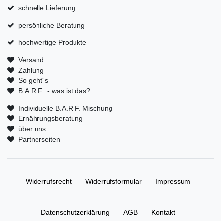
schnelle Lieferung
persönliche Beratung
hochwertige Produkte
Versand
Zahlung
So geht´s
B.A.R.F.: - was ist das?
Individuelle B.A.R.F. Mischung
Ernährungsberatung
über uns
Partnerseiten
Widerrufs­recht
Widerrufs­formular
Impressum
Daten­schutz­erklärung
AGB
Kontakt