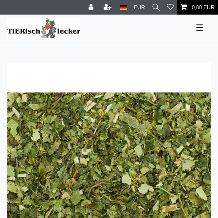
EUR
0,00 EUR
☰