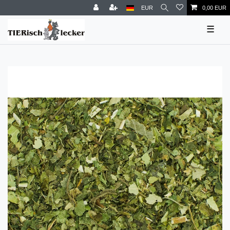
EUR
0,00 EUR
☰