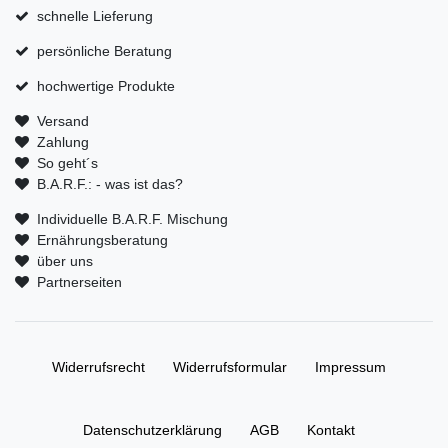
schnelle Lieferung
persönliche Beratung
hochwertige Produkte
Versand
Zahlung
So geht´s
B.A.R.F.: - was ist das?
Individuelle B.A.R.F. Mischung
Ernährungsberatung
über uns
Partnerseiten
Widerrufs­recht
Widerrufs­formular
Impressum
Daten­schutz­erklärung
AGB
Kontakt