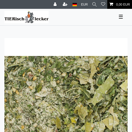
EUR
0,00 EUR
☰