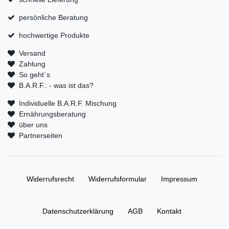
persönliche Beratung
hochwertige Produkte
Versand
Zahlung
So geht´s
B.A.R.F.: - was ist das?
Individuelle B.A.R.F. Mischung
Ernährungsberatung
über uns
Partnerseiten
Widerrufs­recht
Widerrufs­formular
Impressum
Daten­schutz­erklärung
AGB
Kontakt